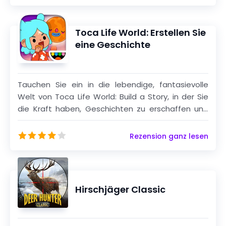
Allgemeinen ist dies eine tolle Spielwahl! Auch das
Entwicklungssystem des Spiels ist sehr
interessant. Du kannst Goldmünzen bekommen,
Toca Life World: Erstellen Sie
wenn du das Level passierst, und dann die
eine Geschichte
Goldmünzen verwenden, um neue Skins für Nom
zu bekommen! Hey Mann, lasst uns zusammen
rennen!
Tauchen Sie ein in die lebendige, fantasievolle
Welt von Toca Life World: Build a Story, in der Sie
die Kraft haben, Geschichten zu erschaffen und
Ihre eigene einzigartige Welt zu bauen. Diese
Mega-App kombiniert alle Ihre Lieblings-Toca Life-
Rezension ganz lesen
Apps wie Stadt, Urlaub, Büro, Krankenhaus und
mehr und bietet endlose Möglichkeiten für
kreatives Spielen und Geschichten erzählen.
Hirschjäger Classic