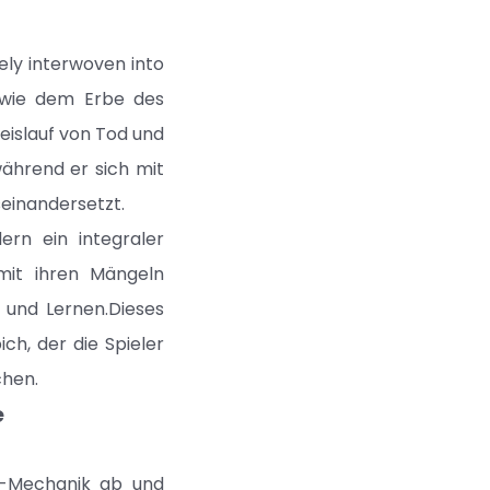
tely interwoven into
 wie dem Erbe des
reislauf von Tod und
während er sich mit
einandersetzt.
ern ein integraler
 mit ihren Mängeln
 und Lernen.Dieses
ch, der die Spieler
chen.
e
G-Mechanik ab und