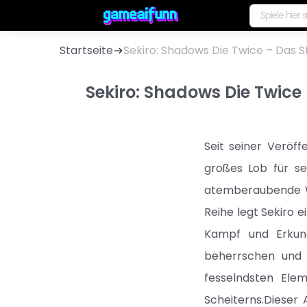
Startseite
Sekiro: Shadows Die Twice – Das 
Sekiro: Shadows Die Twice
Seit seiner Veröf
großes Lob für se
atemberaubende We
Reihe legt Sekiro 
Kampf und Erkund
beherrschen und g
fesselndsten Ele
Scheiterns.Dieser