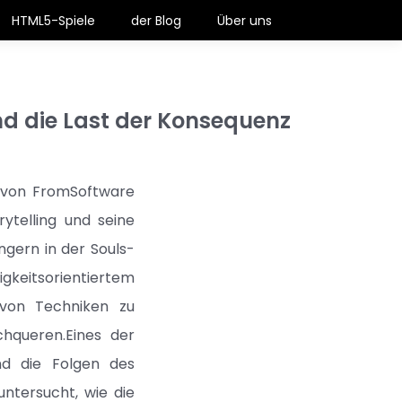
HTML5-Spiele
der Blog
Über uns
nd die Last der Konsequenz
e von FromSoftware
ytelling und seine
gern in der Souls-
igkeitsorientiertem
 von Techniken zu
chqueren.Eines der
nd die Folgen des
ntersucht, wie die