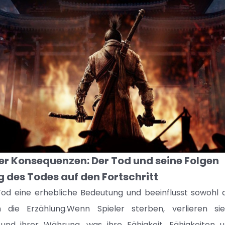
er Konsequenzen: Der Tod und seine Folgen
 des Todes auf den Fortschritt
Tod eine erhebliche Bedeutung und beeinflusst sowohl 
h die Erzählung.Wenn Spieler sterben, verlieren sie
und ihrer Währung, was ihre Fähigkeit, Fähigkeiten u