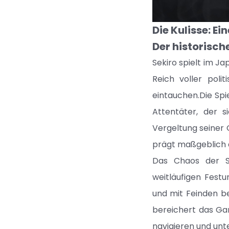
Die Kulisse: E
Der historisch
Sekiro spielt im Ja
Reich voller poli
eintauchen.Die Spi
Attentäter, der 
Vergeltung seiner 
prägt maßgeblich d
Das Chaos der Se
weitläufigen Festu
und mit Feinden be
bereichert das Gam
navigieren und unter