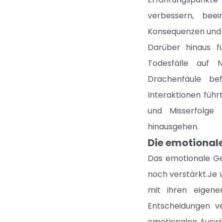
verbessern, beei
Konsequenzen und m
Darüber hinaus f
Todesfälle auf 
Drachenfäule be
Interaktionen führ
und Misserfolge
hinausgehen.
Die emotional
Das emotionale Ge
noch verstärkt.Je w
mit ihren eigene
Entscheidungen ve
emotionalen Auswir