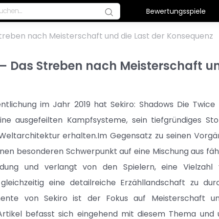
Bewertungsspiele
Streben nach Meisterschaft und die Last der Konsequenz
 – Das Streben nach Meisterschaft u
fentlichung im Jahr 2019 hat Sekiro: Shadows Die Twic
ine ausgefeilten Kampfsysteme, sein tiefgründiges Stor
ltarchitektur erhalten.Im Gegensatz zu seinen Vorgän
einen besonderen Schwerpunkt auf eine Mischung aus fäh
ung und verlangt von den Spielern, eine Vielzahl
leichzeitig eine detailreiche Erzähllandschaft zu dur
mente von Sekiro ist der Fokus auf Meisterschaft u
 Artikel befasst sich eingehend mit diesem Thema und u