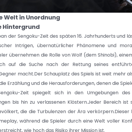
ine Welt in Unordnung
e Hintergrund
pan der Sengoku-Zeit des späten 16. Jahrhunderts und läss
tischer Intrigen, übernatürlicher Phänomene und mora
eler übernehmen die Rolle von Wolf (dem Shinobi), einem
sich auf die Suche nach der Rettung seines entführ
Gegner macht.Der Schauplatz des Spiels ist weit mehr als 
ie Erzählung und die Herausforderungen, denen die Spie
ngoku-Zeit spiegelt sich in den Umgebungen des 
ngen bis hin zu verlassenen Klöstern.Jeder Bereich ist s
völkert, die die Turbulenzen der Ära verkörpern.Dieser 
eplay, während die Spieler durch eine Welt voller Kon
streicht, wie hoch das Risiko ihrer Mission ist.