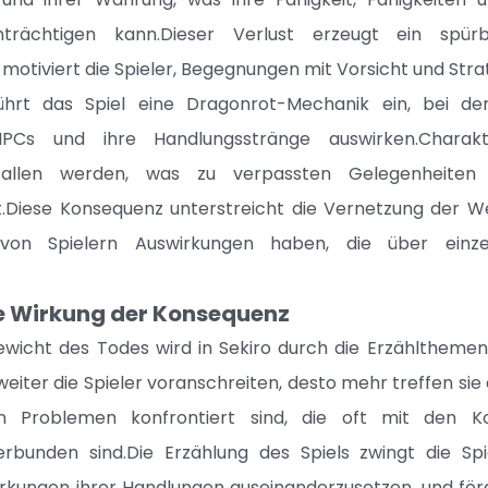
nträchtigen kann.Dieser Verlust erzeugt ein spü
otiviert die Spieler, Begegnungen mit Vorsicht und Stra
ührt das Spiel eine Dragonrot-Mechanik ein, bei der
NPCs und ihre Handlungsstränge auswirken.Chara
fallen werden, was zu verpassten Gelegenheiten
t.Diese Konsequenz unterstreicht die Vernetzung der We
 von Spielern Auswirkungen haben, die über einz
e Wirkung der Konsequenz
wicht des Todes wird in Sekiro durch die Erzählthemen
eiter die Spieler voranschreiten, desto mehr treffen sie
n Problemen konfrontiert sind, die oft mit den K
rbunden sind.Die Erzählung des Spiels zwingt die Spi
kungen ihrer Handlungen auseinanderzusetzen, und förd