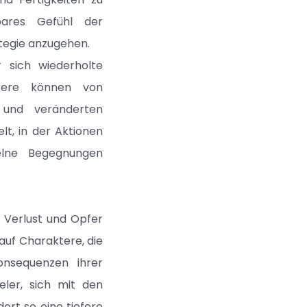
rbares Gefühl der
tegie anzugehen.
 sich wiederholte
ktere können von
 und veränderten
lt, in der Aktionen
elne Begegnungen
 Verlust und Opfer
 auf Charaktere, die
onsequenzen ihrer
eler, sich mit den
ert so eine tiefere