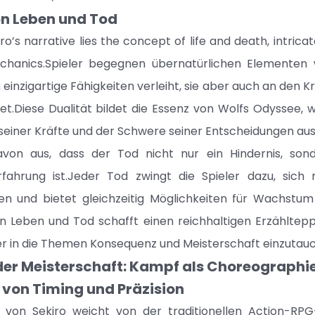
on Leben und Tod
ro’s narrative lies the concept of life and death, intrica
hanics.Spieler begegnen übernatürlichen Elementen
einzigartige Fähigkeiten verleiht, sie aber auch an den K
t.Diese Dualität bildet die Essenz von Wolfs Odyssee, 
einer Kräfte und der Schwere seiner Entscheidungen aus
von aus, dass der Tod nicht nur ein Hindernis, sond
rfahrung ist.Jeder Tod zwingt die Spieler dazu, sich
en und bietet gleichzeitig Möglichkeiten für Wachstum
Leben und Tod schafft einen reichhaltigen Erzählteppi
fer in die Themen Konsequenz und Meisterschaft einzutau
der Meisterschaft: Kampf als Choreographi
 von Timing und Präzision
von Sekiro weicht von der traditionellen Action-RP