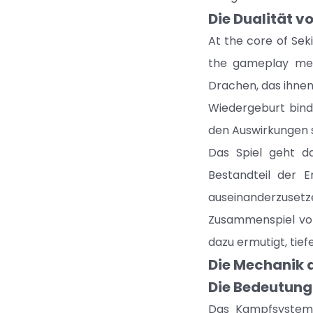
Die Dualität v
At the core of Seki
the gameplay mec
Drachen, das ihnen 
Wiedergeburt binde
den Auswirkungen s
Das Spiel geht da
Bestandteil der E
auseinanderzusetz
Zusammenspiel von 
dazu ermutigt, tie
Die Mechanik 
Die Bedeutung
Das Kampfsystem 